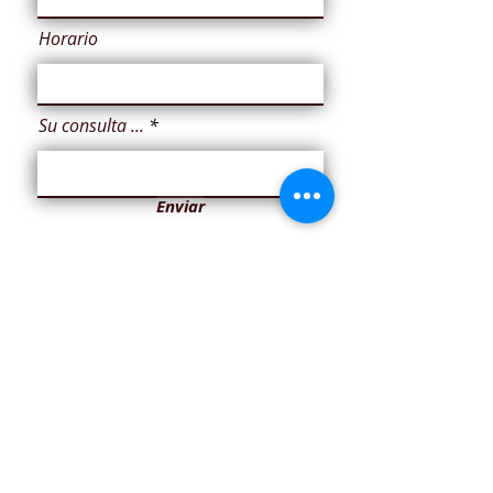
Horario
Su consulta ...
Enviar
LA DIFERENCIA: Prestar el
mejor servicio
Ofrecer el mejor producto no es suficiente, un
buen servicio de atención al cliente, orientando
de principio a fin a la plena satisfacción, marca la
diferencia. Para nosotros la mejor recompensa es
un cliente satisfecho, que nos recomiende y que
hable bien de nosotros, estamos muy
agradecidos a los clientes que ya nos han puesto
a prueba y que también se han tomado la
molestia de compartir su experiencia a través del