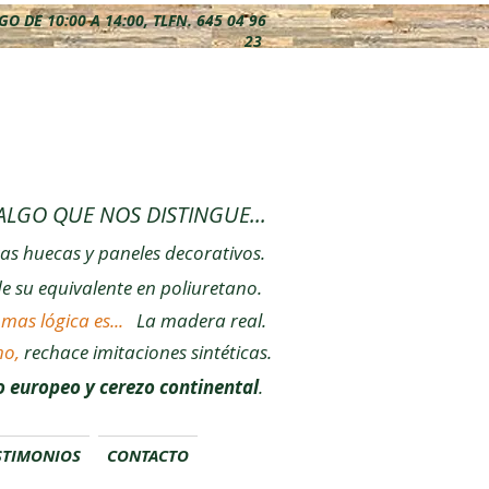
 DE 10:00 A 14:00, TLFN. 645 04 96
23
ALGO QUE NOS DISTINGUE...
gas huecas y paneles decorativos.
de su equivalente en poliuretano.
mas lógica es...
La madera real.
no,
rechace imitaciones sintéticas.
 europeo y cerezo continental
.
STIMONIOS
CONTACTO