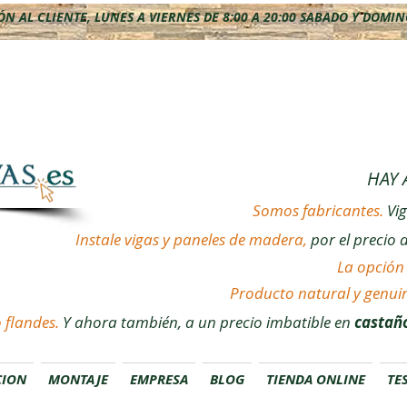
N AL CLIENTE, LUNES A VIERNES DE 8:00 A 20:00 SABADO Y DOMINGO
HAY 
Somos fabricantes.
Vi
Instale vigas y paneles de madera,
por el precio 
La opción 
Producto natural y genui
 flandes.
Y ahora también, a un precio imbatible en
castaño
CION
MONTAJE
EMPRESA
BLOG
TIENDA ONLINE
TE