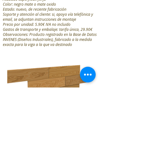
Color: negro mate o mate oxido
Estado: nuevo, de reciente fabricación
Soporte y atención al cliente: si, apoyo vía telefónica y
email, se adjuntan instrucciones de montaje
Precio por unidad: 5.90€ IVA no incluido
Gastos de transporte y embalaje:
tarifa única
, 29.90€
Observaciones: Producto registrado en la Base de Datos
INVENES (Diseños Industriales), fabricado a la medida
exacta para la viga a la que va destinado
ejemplo de armado, composicion de
6 lamas, 0,39
m²
Lama machihembrada de maciza de pino
para revestimiento de paredes y techos
Cantidad en stock: 876 unidades