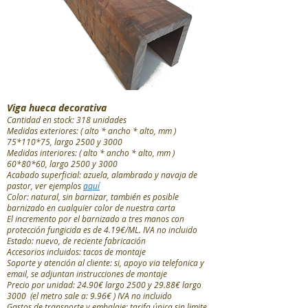
Viga hueca decorativa
Cantidad en stock: 318 unidades
Medidas exteriores: ( alto * ancho * alto, mm )
75*110*75, largo 2500 y 3000
Medidas interiores: ( alto *
ancho *
alto, mm )
60*80*60, largo 2500 y 3000
Acabado superficial: azuela, alambrado y navaja de
pastor, ver ejemplos
aquí
Color: natural, sin barnizar, también es posible
barnizado en cualquier color de nuestra carta
El incremento por el barnizado a tres manos con
protección fungicida es de 4.19€/ML. IVA no incluido
Estado: nuevo, de reciente fabricación
Accesorios incluidos: tacos de montaje
Soporte y atención al cliente: si, apoyo via telefonica y
email, se adjuntan instrucciones de montaje
Precio por unidad: 24.90€ largo 2500 y 29.88€ largo
3000 (el metro sale a: 9.96€ ) IVA no incluido
Gastos de transporte y embalaje: tarifa única sin limite