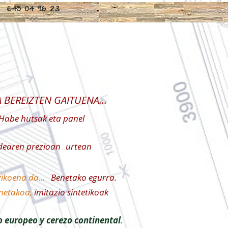
ROARI,: 645 04 96 23
 BEREIZTEN GAITUENA...
Habe hutsak eta panel
idearen prezioan
urtean
ikoena da...
Benetako egurra.
netakoa,
imitazio sintetikoak
 europeo y cerezo continental
.