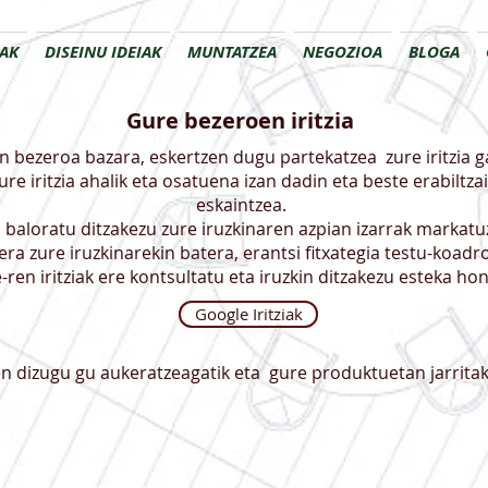
AK
DISEINU IDEIAK
MUNTATZEA
NEGOZIOA
BLOGA
Gure bezeroen iritzia
n bezeroa bazara, eskertzen dugu partekatzea
zure iritzia 
ure iritzia ahalik eta osatuena izan dadin eta beste erabiltz
eskaintzea.
 baloratu ditzakezu zure iruzkinaren azpian izarrak markatu
ra zure iruzkinarekin batera, erantsi fitxategia testu-koadr
ren iritziak ere kontsultatu eta iruzkin ditzakezu esteka hon
Google Iritziak
n dizugu gu aukeratzeagatik eta
gure produktuetan jarritak