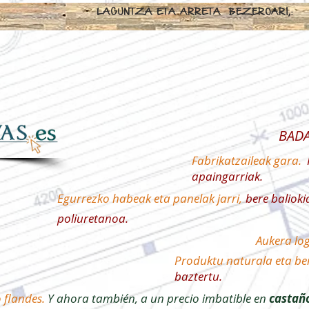
LAGUNTZA ETA ARRETA BEZE
BADA
Fabrikatzaileak gara.
apaingarriak.
Egurrezko habeak eta panelak jarri,
bere baliok
poliuretanoa.
Aukera log
Produktu naturala eta be
baztertu.
 flandes.
Y ahora también, a un precio imbatible en
castaño