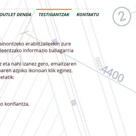
OUTLET DENDA
TESTIGANTZAK
KONTAKTU
gainontzeko erabiltzaileekin zure
aileentzako informazio baliagarria
z eta nahi izanez gero, emaitzaren
oaren azpiko ikonoan klik eginez.
etatik:
o konfiantza,