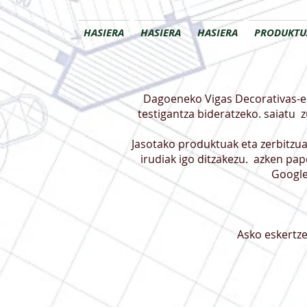
HASIERA
HASIERA
HASIERA
PRODUKTU
Dagoeneko Vigas Decorativas-e
testigantza bideratzeko. saiatu
z
Jasotako produktuak eta zerbitzua
irudiak igo ditzakezu.
azken pape
Google-
Asko eskertze