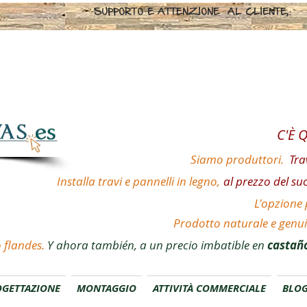
SUPPORTO E ATTENZIONE AL C
C'È 
Siamo produttori.
Tra
Installa travi e pannelli in legno,
al prezzo del su
L'opzione p
Prodotto naturale e genu
 flandes.
Y ahora también, a un precio imbatible en
castaño
OGETTAZIONE
MONTAGGIO
ATTIVITÀ COMMERCIALE
BLO