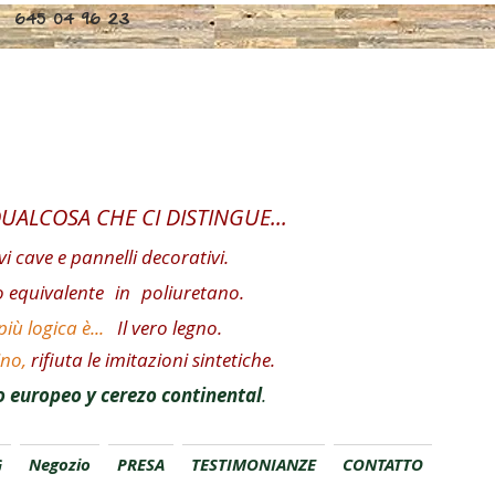
LIENTE,: 645 04 96 23
QUALCOSA CHE CI DISTINGUE...
vi cave e pannelli decorativi.
o equivalente
in
poliuretano.
iù logica è...
Il vero legno.
ino,
rifiuta le imitazioni sintetiche.
 europeo y cerezo continental
.
G
Negozio
PRESA
TESTIMONIANZE
CONTATTO