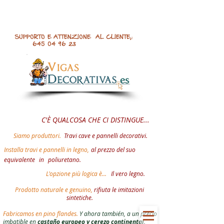
SUPPORTO E ATTENZIONE AL CLIENTE,:
645 04 96 23
C'È QUALCOSA CHE CI DISTINGUE...
Siamo produttori.
Travi cave e pannelli decorativi.
Installa travi e pannelli in legno,
al prezzo del suo
equivalente
in
poliuretano.
L'opzione più logica è...
Il vero legno.
Prodotto naturale e genuino,
rifiuta le imitazioni
sintetiche.
Fabricamos en pino flandes.
Y ahora también, a un precio
imbatible en
castaño europeo y cerezo continental
.