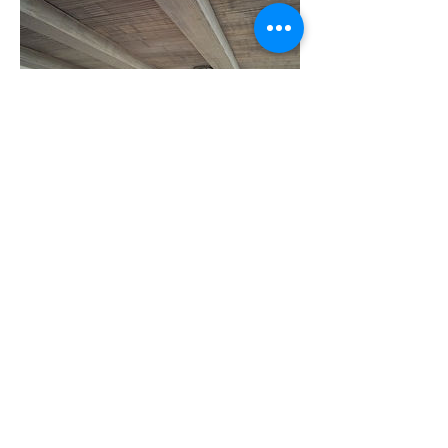
Tarima machihembrada
Tarima rustica para techo con canal en
chaflán, acabados azuela, alambrada,
carcoma y lisa, largo 2,5m, grueso 15 mm,
ancho 140 mm, colores y anchos a
peticion del cliente