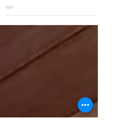
estar las vigas del techo?
Instalar vigas en sus techos, ya sea en su
hogar o negocio añaden carácter y
ambiente en cualquier estancia. Ya sea
que desee lograr una...